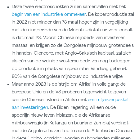
Deze twee electroschokken zullen samenvallen met het
begin van een industriële ommekeer
. De koperproductie zal
in 2022 niet minder dan 78 maal hoger zijn in vergelijking
met de eindperiode van de Mobutu-dictatuur, voor cobalt
is dat maal 23. Vooral Chinese mijnbedrijven investeren
massaal en krijgen zo de Congolese mijnbouw grotendeels
in handen. Glencore, met Anglo-Saksisch kapitaal, zal zich
als één van de weinige westerse bedrijven nog toeleggen
op productie in plaats van speculatie. Vandaag gebeurt
80% van de Congolese mijnbouw op industriële wijze.
Maar anno 2023 is de ‘strijd om Afrika’ in volle gang: de
Europese Unie en de VS proberen tegenwicht te geven
aan de Chinese invloed in Afrika met
een miljardenpakket
aan investeringen
. De Biden-regering wil een oude
spoorlijn nieuw leven inblazen, die de Afrikaanse
mijnbouwregio (in Katanga en buurland Zambia) verbindt
met de Angolese haven Lobito aan de Atlantische Oceaan.
In deze ‘Lobito-corridor’ worden nu honderden miljoenen