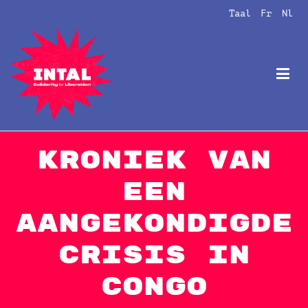
Naar
Taal
Fr
Nl
de
inhoud
springen
Intal
Globalize Solidarity!
Kroniek van
een
aangekondigde
crisis in
Congo