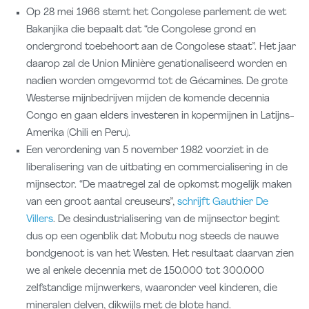
Op 28 mei 1966 stemt het Congolese parlement de wet
Bakanjika die bepaalt dat “de Congolese grond en
ondergrond toebehoort aan de Congolese staat”. Het jaar
daarop zal de Union Minière genationaliseerd worden en
nadien worden omgevormd tot de Gécamines. De grote
Westerse mijnbedrijven mijden de komende decennia
Congo en gaan elders investeren in kopermijnen in Latijns-
Amerika (Chili en Peru).
Een verordening van 5 november 1982 voorziet in de
liberalisering van de uitbating en commercialisering in de
mijnsector. “De maatregel zal de opkomst mogelijk maken
van een groot aantal creuseurs”,
schrijft Gauthier De
Villers
. De desindustrialisering van de mijnsector begint
dus op een ogenblik dat Mobutu nog steeds de nauwe
bondgenoot is van het Westen. Het resultaat daarvan zien
we al enkele decennia met de 150.000 tot 300.000
zelfstandige mijnwerkers, waaronder veel kinderen, die
mineralen delven, dikwijls met de blote hand.