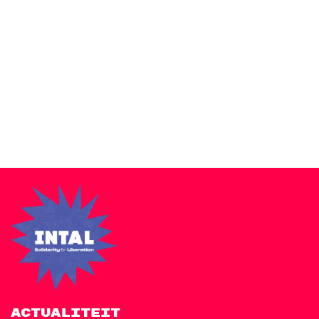
Zakra is a modern multipurpose theme that comes with 10+
free starter sites to make your site beautiful and professional.
ACTUALITEIT