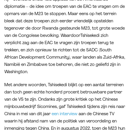
diplomatie – de idee om troepen van de EAC te vragen om de
opmars van de M23 te stoppen. Maar eens op het terrein
bleek dat deze troepen zich eerder vriendelijk opstelden
tegenover de door Rwanda gesteunde M23, tot grote woede
van de Congolese bevolking. WaardoorTshisekedi zich
verplicht zag aan de EAC te vragen zijn troepen terug te
trekken, en zich opnieuw te richten tot de SADC (South
African Development Community), waar landen als Zuid-Afrika,
Namibië en Zimbabwe toe behoren, die niet zo geliefd zijn in
Washington.
Met andere woorden, Tshisekedi blijkt op een aantal terreinen
dan toch geen echte honderd procent betrouwbare partner
van de VS te zijn. Ondanks zijn grote kritiek op het Chinese
mijnbouwbedrijf Sicomines, gaf Tshisekedi tijdens zijn reis naar
China in mei van dit jaar
een interview
aan de Chinese TV
waarin hij afstand nam van de politiek van veroordeling en
inmenging tegen China. En in augustus 2022, toen de M23 hun