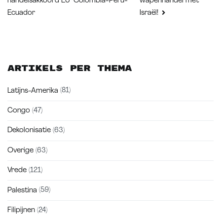
wapenhandel met
handelsakkoord EU-Colombia-Peru-
navigatie
Ecuador
Israël!
Artikels per thema
Latijns-Amerika
(81)
Congo
(47)
Dekolonisatie
(63)
Overige
(63)
Vrede
(121)
Palestina
(59)
Filipijnen
(24)