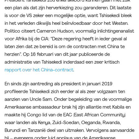
President Tshisekedi zou enkel akkoord kunnen gaan met zulk
een plan als dat zijn herverkiezing zou garanderen. Dit laatste
is voor de VS zeker een mogelijke optie, want Tshisekedi bleek
in het verleden dikwijls heel beïnvloedbaar door het Westen.
Politico citeert Cameron Hudson, voormalig inlichtingenanalist
voor Afrika bij de CIA: “Deze regering heeft in ieder geval al
laten zien dat ze bereid is om de contracten met China te
herzien”. Op 16 februari van dit jaar publiceerde de
administratie van Tshisekedi inderdaad een zeer kritisch
rapport over het China-contract
.
En sinds zijn aantreding als president in januari 2019
profileerde Tshisekedi zich eerder al als zeer volgzaam ten
aanzien van Uncle Sam. Onder begeleiding van de voormalige
Amerikaanse ambassadeur brak hij zijn alliantie met Kabila en
maakte hij Congo lid van de EAC (East African Community)
waar landen als Kenya, Zuid-Soedan, Oeganda, Rwanda,
Burundi en Tanzanië deel van uitmaken. Vervolgens aanvaardde
hij – eveneens onder luid applaus van de Amerikaanse