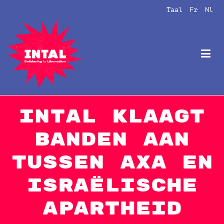
Naar
Taal
Fr
Nl
de
inhoud
springen
Intal
Globalize Solidarity!
intal klaagt
banden aan
tussen AXA en
Israëlische
apartheid