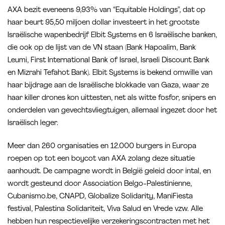
AXA bezit eveneens 9,93% van “Equitable Holdings”, dat op
haar beurt 95,50 miljoen dollar investeert in het grootste
Israëlische wapenbedrijf Elbit Systems en 6 Israëlische banken,
die ook op de lijst van de VN staan (Bank Hapoalim, Bank
Leumi, First International Bank of Israel, Israeli Discount Bank
en Mizrahi Tefahot Bank). Elbit Systems is bekend omwille van
haar bijdrage aan de Israëlische blokkade van Gaza, waar ze
haar killer drones kon uittesten, net als witte fosfor, snipers en
onderdelen van gevechtsvliegtuigen, allemaal ingezet door het
Israëlisch leger.
Meer dan 260 organisaties en 12.000 burgers in Europa
roepen op tot een boycot van AXA zolang deze situatie
aanhoudt. De campagne wordt in België geleid door intal, en
wordt gesteund door Association Belgo-Palestinienne,
Cubanismo.be, CNAPD, Globalize Solidarity, ManiFiesta
festival, Palestina Solidariteit, Viva Salud en Vrede vzw. Alle
hebben hun respectievelijke verzekeringscontracten met het