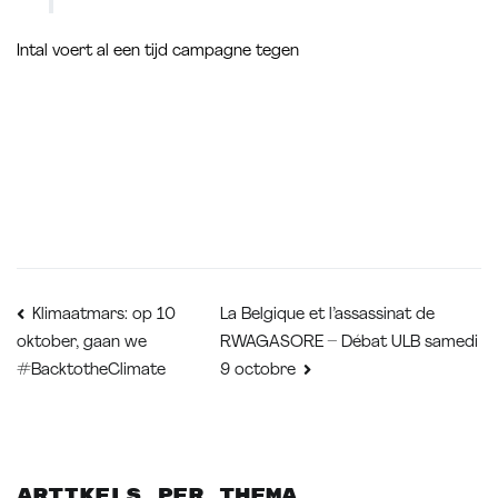
Intal voert al een tijd campagne tegen
Bericht
La Belgique et l’assassinat de
Klimaatmars: op 10
RWAGASORE – Débat ULB samedi
oktober, gaan we
navigatie
#BacktotheClimate
9 octobre
Artikels per thema