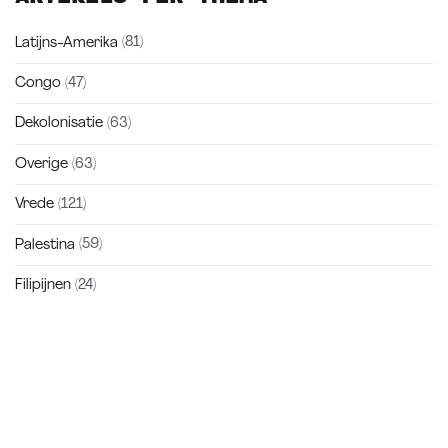
Latijns-Amerika
(81)
Congo
(47)
Dekolonisatie
(63)
Overige
(63)
Vrede
(121)
Palestina
(59)
Filipijnen
(24)
Zakra is a modern multipurpose theme that comes with 10+
free starter sites to make your site beautiful and professional.