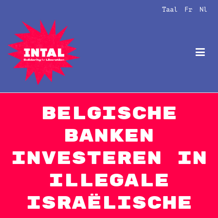
Naar
Taal
Fr
Nl
de
inhoud
springen
Intal
Globalize Solidarity!
Belgische
banken
investeren in
illegale
Israëlische