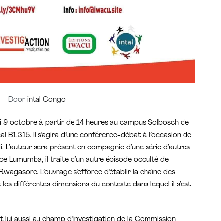
Door
intal Congo
edi 9 octobre à partir de 14 heures au campus Solbosch de
cal B1.315. Il s’agira d’une conférence-débat à l’occasion de
i. L’auteur sera présent en compagnie d’une série d’autres
ce Lumumba, il traite d’un autre épisode occulté de
s Rwagasore. L’ouvrage s’efforce d’établir la chaîne des
es différentes dimensions du contexte dans lequel il s’est
 lui aussi au champ d’investigation de la Commission