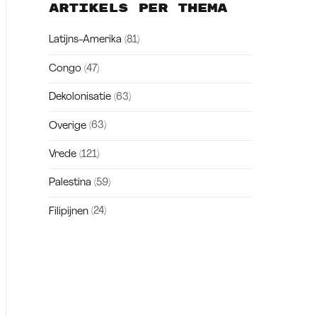
Artikels per thema
Latijns-Amerika
(81)
Congo
(47)
Dekolonisatie
(63)
Overige
(63)
Vrede
(121)
Palestina
(59)
Filipijnen
(24)
Zakra is a modern multipurpose theme
that comes with 10+ free starter sites to