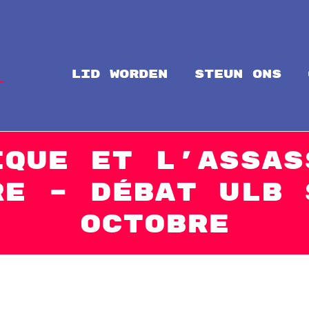
LID WORDEN
steun ons
Intal
Globalize Solidarity!
ique et l’assas
RE – Débat ULB 
octobre