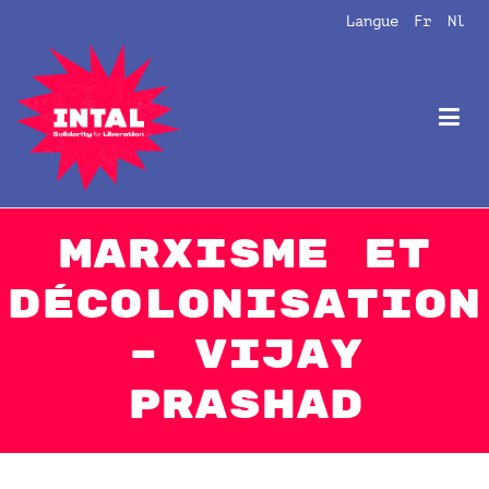
Aller
Langue
Fr
Nl
au
contenu
Intal
Globalize Solidarity!
Marxisme et
décolonisation
– Vijay
Prashad