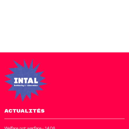
Zakra is a modern multipurpose theme that comes with 10+
free starter sites to make your site beautiful and professional.
ACTUALITÉS
Welfare not warfare– 14.06