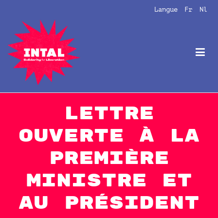
Aller
Langue
Fr
Nl
au
contenu
Intal
Globalize Solidarity!
Lettre
ouverte à la
Première
Ministre et
au président