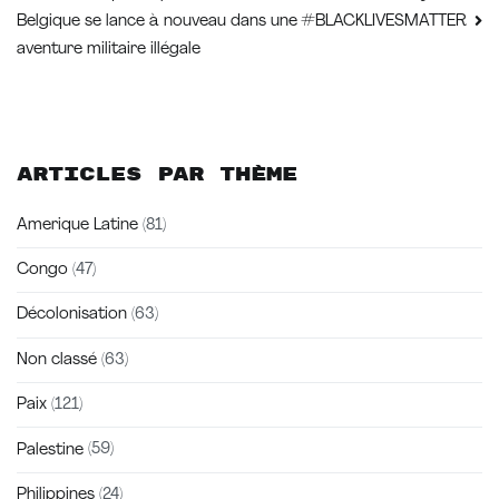
Navigation
Belgique se lance à nouveau dans une
#BLACKLIVESMATTER
de
aventure militaire illégale
l’article
Articles par thème
Amerique Latine
(81)
Congo
(47)
Décolonisation
(63)
Non classé
(63)
Paix
(121)
Palestine
(59)
Philippines
(24)