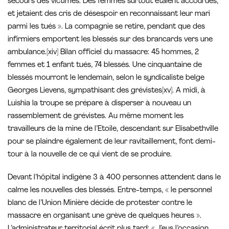
secours des victimes. Des femmes surtout étaient accourues,
et jetaient des cris de désespoir en reconnaissant leur mari
parmi les tués ». La compagnie se retire, pendant que des
infirmiers emportent les blessés sur des brancards vers une
ambulance.[xiv] Bilan officiel du massacre: 45 hommes, 2
femmes et 1 enfant tués, 74 blessés. Une cinquantaine de
blessés mourront le lendemain, selon le syndicaliste belge
Georges Lievens, sympathisant des grévistes[xv]. A midi, à
Luishia la troupe se prépare à disperser à nouveau un
rassemblement de grévistes. Au même moment les
travailleurs de la mine de l’Etoile, descendant sur Elisabethville
pour se plaindre également de leur ravitaillement, font demi-
tour à la nouvelle de ce qui vient de se produire.
Devant l’hôpital indigène 3 à 400 personnes attendent dans le
calme les nouvelles des blessés. Entre-temps, « le personnel
blanc de l’Union Minière décide de protester contre le
massacre en organisant une grève de quelques heures ».
L’administrateur territorial écrit plus tard: « J’eus l’occasion