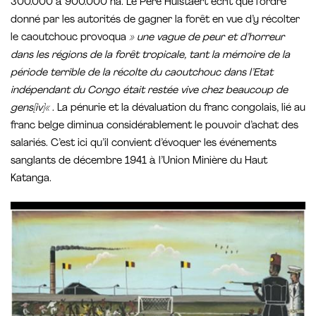
300.000 à 900.000 ha. Le Père Hulstaert écrit que l’ordre
donné par les autorités de gagner la forêt en vue d’y récolter
le caoutchouc provoqua
» une vague de peur et d’horreur
dans les régions de la forêt tropicale, tant la mémoire de la
période terrible de la récolte du caoutchouc dans l’Etat
indépendant du Congo était restée vive chez beaucoup de
gens[iv]«
. La pénurie et la dévaluation du franc congolais, lié au
franc belge diminua considérablement le pouvoir d’achat des
salariés. C’est ici qu’il convient d’évoquer les événements
sanglants de décembre 1941 à l’Union Minière du Haut
Katanga.