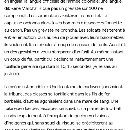
en lingala, la langue officielle de l’armée coloniale; une langue,
dit René Marchal, « que pas un gréviste sur 100 ne
comprenait. Les sommations restèrent sans effet. Le
capitaine ordonna alors à ses hommes d’avancer baïonnette
au canon. Pas un gréviste ne broncha. Les soldats hésitèrent à
entrer en action, puis au lieu de piquer avec leurs baïonnettes,
ils voulurent faire circuler à coup de crosses de fusils. Aussitôt
un des grévistes a voulu s’emparer d’un fusil. Au même instant
un coup de feu partit qui déclencha instantanément une
fusillade générale qui dura 8, 10, 15 secondes, je ne sais au
juste »[xiii].
La scène est horrible: « Une trentaine de cadavres jonchaient
la tribune, des blessés se tortillaient dans les fils de fer
barbelés, d’autres agonisaient dans une mare de sang. Une
fuite éperdue des rescapés s’ensuivit. (…) la plaine de football
se vida rapidement, à l’exception de quelques dizaines
d’indigènes qui, sans souci du risque, se précipitèrent au