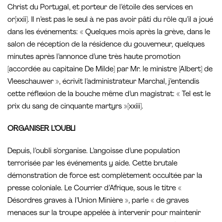
Christ du Portugal, et porteur de l’étoile des services en
or[xxii]. Il n’est pas le seul à ne pas avoir pâti du rôle qu’il a joué
dans les événements: « Quelques mois après la grève, dans le
salon de réception de la résidence du gouverneur, quelques
minutes après l’annonce d’une très haute promotion
[accordée au capitaine De Milde] par Mr. le ministre [Albert] de
Vleeschauwer », écrivit l’administrateur Marchal, j’entendis
cette réflexion de la bouche même d’un magistrat: « Tel est le
prix du sang de cinquante martyrs »[xxiii].
ORGANISER L’OUBLI
Depuis, l’oubli s’organise. L’angoisse d’une population
terrorisée par les événements y aide. Cette brutale
démonstration de force est complètement occultée par la
presse coloniale. Le Courrier d’Afrique, sous le titre «
Désordres graves à I’Union Minière », parle « de graves
menaces sur la troupe appelée à intervenir pour maintenir