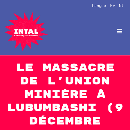
Aller
Langue
Fr
Nl
au
contenu
Intal
Globalize Solidarity!
Le massacre
de l’union
minière à
Lubumbashi (9
décembre