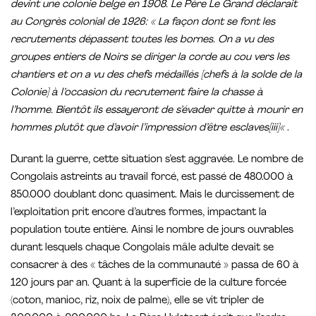
devint une colonie belge en 1908. Le Père Le Grand déclarait
au Congrès colonial de 1926: « La façon dont se font les
recrutements dépassent toutes les bornes. On a vu des
groupes entiers de Noirs se diriger la corde au cou vers les
chantiers et on a vu des chefs médaillés [chefs à la solde de la
Colonie] à l’occasion du recrutement faire la chasse à
l’homme. Bientôt ils essayeront de s’évader quitte à mourir en
hommes plutôt que d’avoir l’impression d’être esclaves[iii]«
.
Durant la guerre, cette situation s’est aggravée. Le nombre de
Congolais astreints au travail forcé, est passé de 480.000 à
850.000 doublant donc quasiment. Mais le durcissement de
l’exploitation prit encore d’autres formes, impactant la
population toute entière. Ainsi le nombre de jours ouvrables
durant lesquels chaque Congolais mâle adulte devait se
consacrer à des « tâches de la communauté » passa de 60 à
120 jours par an. Quant à la superficie de la culture forcée
(coton, manioc, riz, noix de palme), elle se vit tripler de