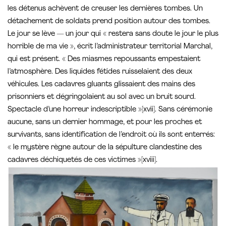
les détenus achèvent de creuser les dernières tombes. Un
détachement de soldats prend position autour des tombes.
Le jour se lève — un jour qui « restera sans doute le jour le plus
horrible de ma vie », écrit l’administrateur territorial Marchal,
qui est présent. « Des miasmes repoussants empestaient
l’atmosphère. Des liquides fétides ruisselaient des deux
véhicules. Les cadavres gluants glissaient des mains des
prisonniers et dégringolaient au sol avec un bruit sourd.
Spectacle d’une horreur indescriptible »[xvii]. Sans cérémonie
aucune, sans un dernier hommage, et pour les proches et
survivants, sans identification de l’endroit où ils sont enterrés:
« le mystère règne autour de la sépulture clandestine des
cadavres déchiquetés de ces victimes »[xviii].