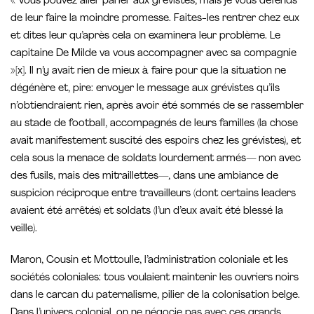
« Vous pouvez aller parler aux grévistes, mais je vous défends
de leur faire la moindre promesse. Faites-les rentrer chez eux
et dites leur qu’après cela on examinera leur problème. Le
capitaine De Milde va vous accompagner avec sa compagnie
»[x]. Il n’y avait rien de mieux à faire pour que la situation ne
dégénère et, pire: envoyer le message aux grévistes qu’ils
n’obtiendraient rien, après avoir été sommés de se rassembler
au stade de football, accompagnés de leurs familles (la chose
avait manifestement suscité des espoirs chez les grévistes), et
cela sous la menace de soldats lourdement armés— non avec
des fusils, mais des mitraillettes—, dans une ambiance de
suspicion réciproque entre travailleurs (dont certains leaders
avaient été arrêtés) et soldats (l’un d’eux avait été blessé la
veille).
Maron, Cousin et Mottoulle, l’administration coloniale et les
sociétés coloniales: tous voulaient maintenir les ouvriers noirs
dans le carcan du paternalisme, pilier de la colonisation belge.
Dans l’univers colonial, on ne négocie pas avec ces grands