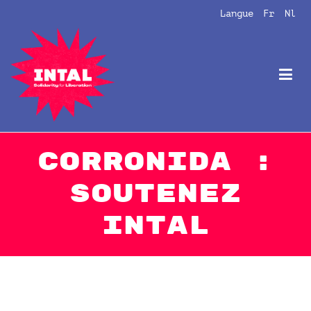
Aller
Langue
Fr
Nl
au
contenu
Intal
Globalize Solidarity!
Corronida :
Soutenez
intal