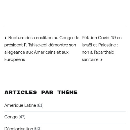
Navigation
Pétition Covid-19 en
Rupture de la coalition au Congo : le
Israël et Palestine :
président F. Tshisekedi démontre son
de
non à l’apartheid
allégeance aux Américains et aux
Européens
sanitaire
l’article
Articles par thème
Amerique Latine
(81)
Congo
(47)
Décolonisation
(63)