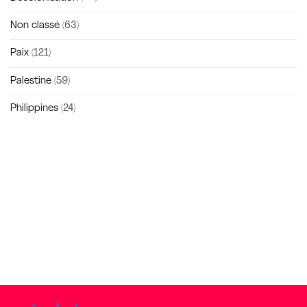
Non classé
(63)
Paix
(121)
Palestine
(59)
Philippines
(24)
Zakra is a modern multipurpose theme that comes with 10+
free starter sites to make your site beautiful and professional.