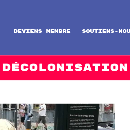
Deviens membre
soutiens-no
ntal
alize Solidarity!
Décolonisation