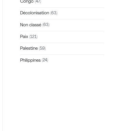
Congo
(47)
Décolonisation
(63)
Non classé
(63)
Paix
(121)
Palestine
(59)
Philippines
(24)
Zakra is a modern multipurpose theme
that comes with 10+ free starter sites to
make your site beautiful and professional.