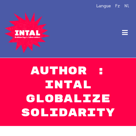
Aller
Langue
Fr
Nl
au
contenu
Intal
Globalize Solidarity!
Author :
intal
Globalize
Solidarity