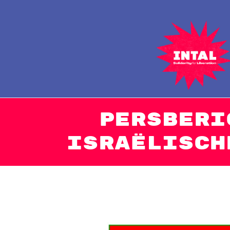
Naar
de
inhoud
springen
Persberi
Israëlisch