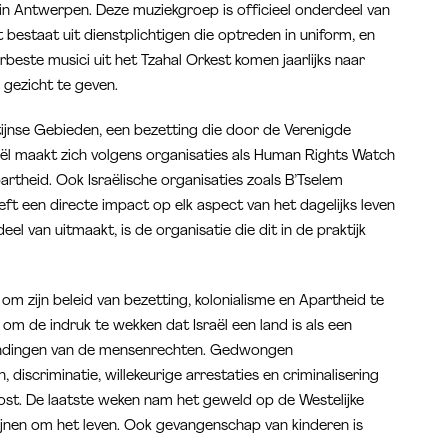
 Antwerpen. Deze muziekgroep is officieel onderdeel van
et bestaat uit dienstplichtigen die optreden in uniform, en
lerbeste musici uit het Tzahal Orkest komen jaarlijks naar
 gezicht te geven.
stijnse Gebieden, een bezetting die door de Verenigde
raël maakt zich volgens organisaties als Human Rights Watch
artheid. Ook Israëlische organisaties zoals B’Tselem
eeft een directe impact op elk aspect van het dagelijks leven
eel van uitmaakt, is de organisatie die dit in de praktijk
 om zijn beleid van bezetting, kolonialisme en Apartheid te
m de indruk te wekken dat Israël een land is als een
hendingen van de mensenrechten. Gedwongen
, discriminatie, willekeurige arrestaties en criminalisering
e kost. De laatste weken nam het geweld op de Westelijke
nen om het leven. Ook gevangenschap van kinderen is