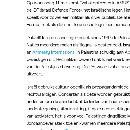
Op woensdag 11 mei komt Tzahal optreden in AMUZ in
de IDF (Israel Defence Force), het Israëlische leger. H
speelt voor zowel een militair als civiel publiek. De al
Europa met als doel het Israëlische leger een humaan
Datzelfde Israëlische leger bezet sinds 1967 de Pale
Naties meerdere malen als illegaal is bestempeld. Is
en
Amnesty International
in Palestina schuldig aan Ap
bevestigen dit. Het militair bewind dat Israël voert h
van de Palestijnse bevolking. De IDF, waar Tzahal dus d
uitvoert.
Israël gebruikt cultuur openlijk als propagandamiddel
rechtvaardigen. Concerten als deze worden gebruikt o
ander, en om de aandacht af te leiden van haar sc
landonteigening, uithuiszetting, illegale nederzettingen
van activisten, het is voor veel Palestijnen dagelijks
Jordaanoever sterk toe en kwamen meerdere Palestij