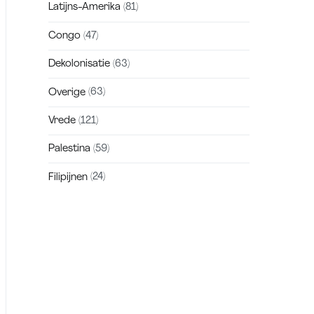
Latijns-Amerika
(81)
Congo
(47)
Dekolonisatie
(63)
Overige
(63)
Vrede
(121)
Palestina
(59)
Filipijnen
(24)
Zakra is a modern multipurpose theme
that comes with 10+ free starter sites to
make your site beautiful and professional.