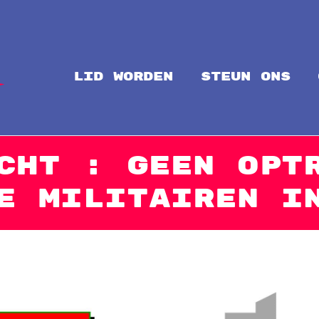
LID WORDEN
steun ons
Intal
Globalize Solidarity!
cht : Geen opt
e militairen i