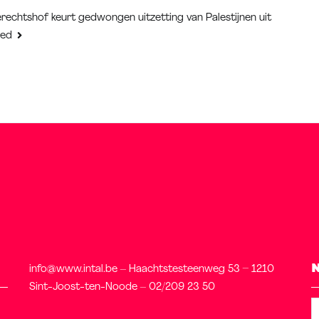
rechtshof keurt gedwongen uitzetting van Palestijnen uit
oed
info@www.intal.be – Haachtstesteenweg 53 – 1210
Sint-Joost-ten-Noode – 02/209 23 50