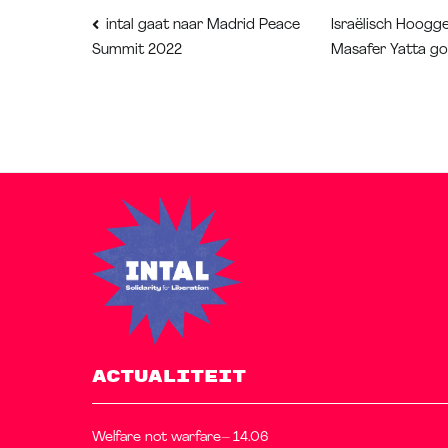
Bericht
Israëlisch Hoogge
intal gaat naar Madrid Peace
Summit 2022
Masafer Yatta g
navigatie
ACTUALITEIT
Welfare not warfare– 14.06