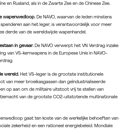
ne en Rusland, als in de Zwarte Zee en de Chinese Zee.
jde wapenwedloop.
De NAVO, waarvan de leden minstens
spenderen aan het leger, is verantwoordelijk voor meer
twee derde van de wereldwijde wapenhandel.
staan in gevaar.
De NAVO verwerpt het VN Verdrag inzake
iing van VS-kernwapens in de Europese Unie in NAVO-
erdrag.
de wereld.
Het VS-leger is de grootste institutionele
toot van meer broeikasgassen dan geïndustrialiseerde
n op aan om de militaire uitstoot vrij te stellen van
litiemacht van de grootste CO2-uitstotende multinationale
nwedloop gaat ten koste van de werkelijke behoeften van
ciale zekerheid en een rationeel energiebeleid. Mondiale