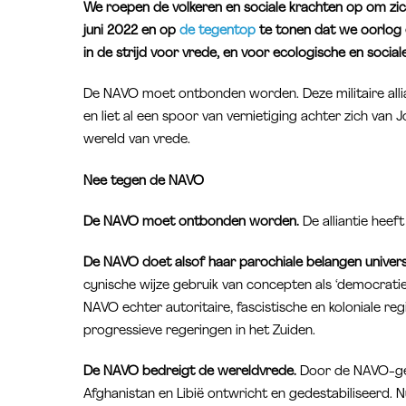
We roepen de volkeren en sociale krachten op om zi
juni 2022 en op
de tegentop
te tonen dat we oorlog 
in de strijd voor vrede, en voor ecologische en socia
De NAVO moet ontbonden worden. Deze militaire alli
en liet al een spoor van vernietiging achter zich va
wereld van vrede.
Nee tegen de NAVO
De NAVO moet ontbonden worden.
De alliantie heeft
De NAVO doet alsof haar parochiale belangen universe
cynische wijze gebruik van concepten als ‘democratie’
NAVO echter autoritaire, fascistische en koloniale re
progressieve regeringen in het Zuiden.
De NAVO bedreigt de wereldvrede.
Door de NAVO-gele
Afghanistan en Libië ontwricht en gedestabiliseerd.