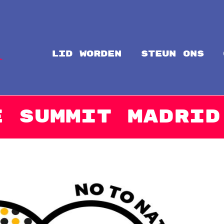
LID WORDEN
steun ons
Intal
Globalize Solidarity!
e Summit Madrid