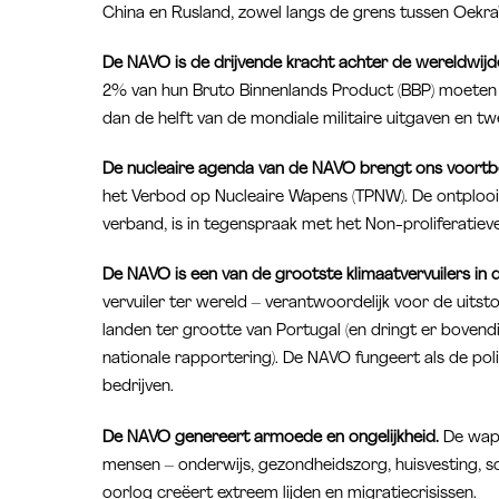
China en Rusland, zowel langs de grens tussen Oekraï
De NAVO is de drijvende kracht achter de wereldwi
2% van hun Bruto Binnenlands Product (BBP) moeten 
dan de helft van de mondiale militaire uitgaven en 
De nucleaire agenda van de NAVO brengt ons voortbe
het Verbod op Nucleaire Wapens (TPNW). De ontploo
verband, is in tegenspraak met het Non-proliferatiev
De NAVO is een van de grootste klimaatvervuilers in 
vervuiler ter wereld – verantwoordelijk voor de uits
landen ter grootte van Portugal (en dringt er bovendie
nationale rapportering). De NAVO fungeert als de po
bedrijven.
De NAVO genereert armoede en ongelijkheid.
De wape
mensen – onderwijs, gezondheidszorg, huisvesting, so
oorlog creëert extreem lijden en migratiecrisissen.