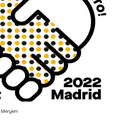
r
Meryem