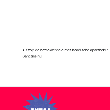
Bericht
Stop de betrokkenheid met Israëlische apartheid :
Sancties nu!
navigatie