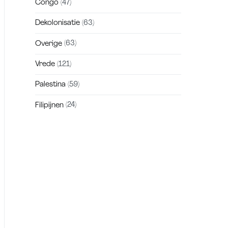
Congo
(47)
Dekolonisatie
(63)
Overige
(63)
Vrede
(121)
Palestina
(59)
Filipijnen
(24)
Zakra is a modern multipurpose theme
that comes with 10+ free starter sites to
make your site beautiful and professional.