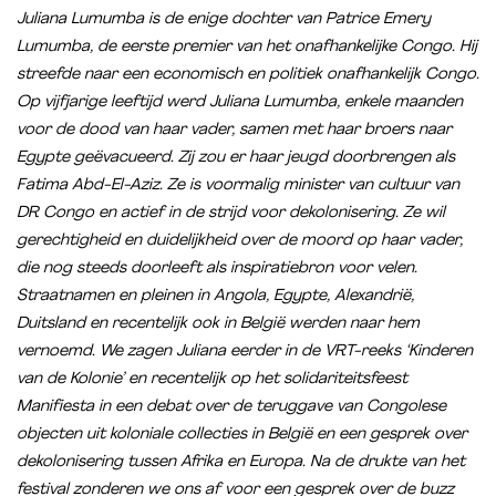
Juliana Lumumba is de enige dochter van Patrice Emery
Lumumba, de eerste premier van het onafhankelijke Congo. Hij
streefde naar een economisch en politiek onafhankelijk Congo.
Op vijfjarige leeftijd werd Juliana Lumumba, enkele maanden
voor de dood van haar vader, samen met haar broers naar
Egypte geëvacueerd. Zij zou er haar jeugd doorbrengen als
Fatima Abd-El-Aziz. Ze is voormalig minister van cultuur van
DR Congo en actief in de strijd voor dekolonisering. Ze wil
gerechtigheid en duidelijkheid over de moord op haar vader,
die nog steeds doorleeft als inspiratiebron voor velen.
Straatnamen en pleinen in Angola, Egypte, Alexandrië,
Duitsland en recentelijk ook in België werden naar hem
vernoemd. We zagen Juliana eerder in de VRT-reeks ‘Kinderen
van de Kolonie’ en recentelijk op het solidariteitsfeest
Manifiesta in een debat over de teruggave van Congolese
objecten uit koloniale collecties in België en een gesprek over
dekolonisering tussen Afrika en Europa. Na de drukte van het
festival zonderen we ons af voor een gesprek over de buzz