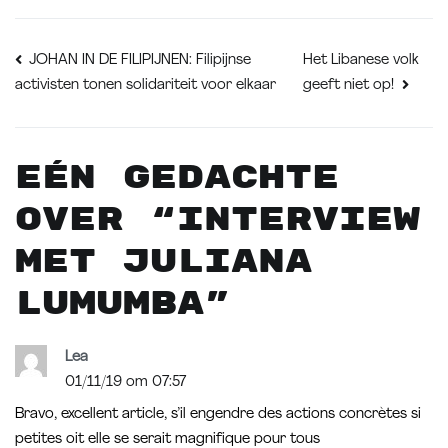
Bericht
Het Libanese volk
JOHAN IN DE FILIPIJNEN: Filipijnse
activisten tonen solidariteit voor elkaar
geeft niet op!
navigatie
Eén gedachte
over “
Interview
met Juliana
Lumumba
”
Lea
01/11/19 om 07:57
Bravo, excellent article, s’il engendre des actions concrètes si
petites oit elle se serait magnifique pour tous