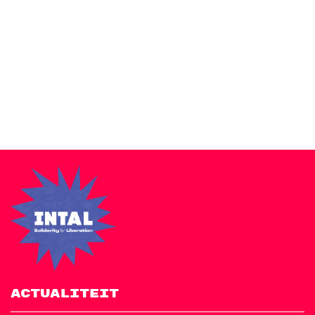
Zakra is a modern multipurpose theme that comes with 10+
free starter sites to make your site beautiful and professional.
ACTUALITEIT