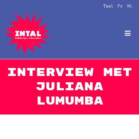
Naar
Taal
Fr
Nl
de
inhoud
springen
Intal
Globalize Solidarity!
Interview met
Juliana
Lumumba