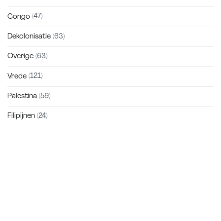
Congo
(47)
Dekolonisatie
(63)
Overige
(63)
Vrede
(121)
Palestina
(59)
Filipijnen
(24)
Zakra is a modern multipurpose theme that comes with 10+
free starter sites to make your site beautiful and professional.