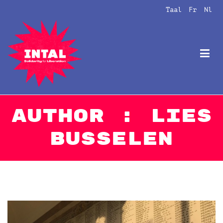
Naar
Taal
Fr
Nl
de
inhoud
springen
Intal
Globalize Solidarity!
Author :
Lies
Busselen