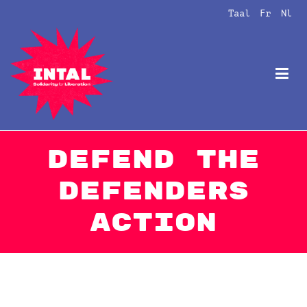
Naar
Taal
Fr
Nl
de
inhoud
springen
Intal
Globalize Solidarity!
Defend the
Defenders
Action