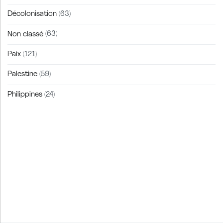
Décolonisation
(63)
Non classé
(63)
Paix
(121)
Palestine
(59)
Philippines
(24)
Zakra is a modern multipurpose theme that comes with 10+
free starter sites to make your site beautiful and professional.