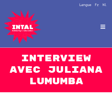
Aller
Langue
Fr
Nl
au
contenu
Intal
Globalize Solidarity!
Interview
avec Juliana
Lumumba