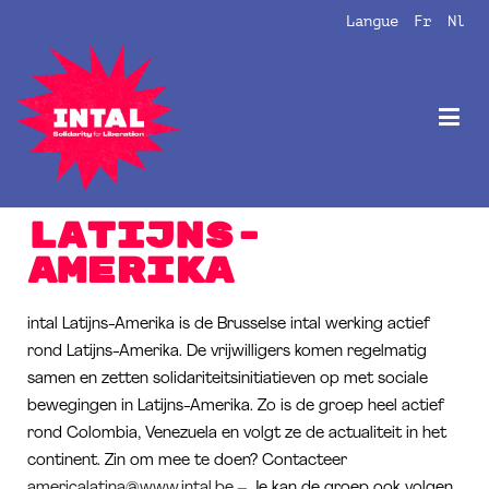
Langue
Fr
Nl
Intal
Globalize Solidarity!
Latijns-
Amerika
intal Latijns-Amerika is de Brusselse intal werking actief
rond Latijns-Amerika. De vrijwilligers komen regelmatig
samen en zetten solidariteitsinitiatieven op met sociale
bewegingen in Latijns-Amerika. Zo is de groep heel actief
rond Colombia, Venezuela en volgt ze de actualiteit in het
continent. Zin om mee te doen? Contacteer
americalatina@www.intal.be
– Je kan de groep ook volgen