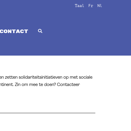
Taal
Fr
Nl
CONTACT
n zetten solidariteitsinitiatieven op met sociale
continent. Zin om mee te doen? Contacteer