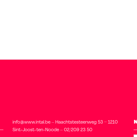
info@www.intal.be – Haachtstesteenweg 53 – 1210
Sint-Joost-ten-Noode – 02/209 23 50