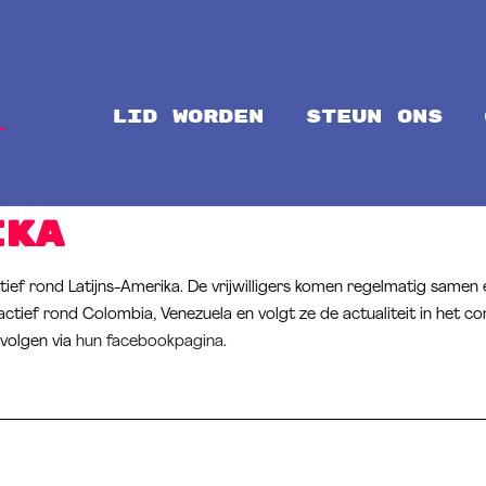
LID WORDEN
steun ons
Intal
Globalize Solidarity!
ika
ctief rond Latijns-Amerika. De vrijwilligers komen regelmatig samen e
actief rond Colombia, Venezuela en volgt ze de actualiteit in het 
volgen via
hun facebookpagina
.