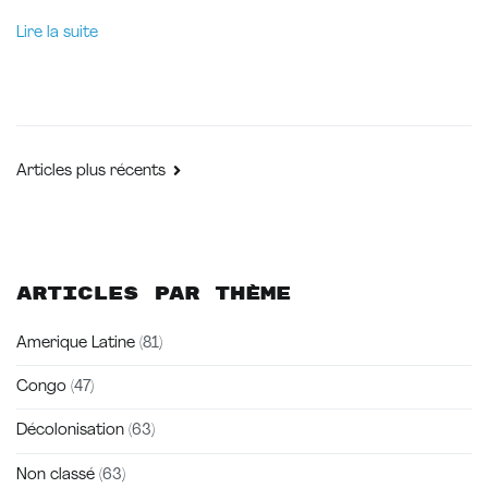
Lire la suite
Navigation
Articles plus récents
des
articles
Articles par thème
Amerique Latine
(81)
Congo
(47)
Décolonisation
(63)
Non classé
(63)