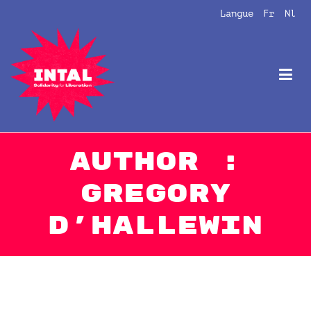
Aller
Langue
Fr
Nl
au
contenu
Intal
Globalize Solidarity!
Author :
Gregory
D'Hallewin