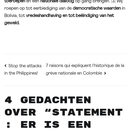
toeroepen
en een
nationale dialoog
op gang brengen. (3) Wij
roepen op tot eerbiediging van de
democratische waarden
in
Bolivia, tot
vredeshandhaving en tot beëindiging van het
geweld.
Bericht
7 raisons qui expliquent l’historique de la
Stop the attacks
in the Philippines!
grève nationale en Colombie
navigatie
4 gedachten
over “
STATEMENT
: Er is een