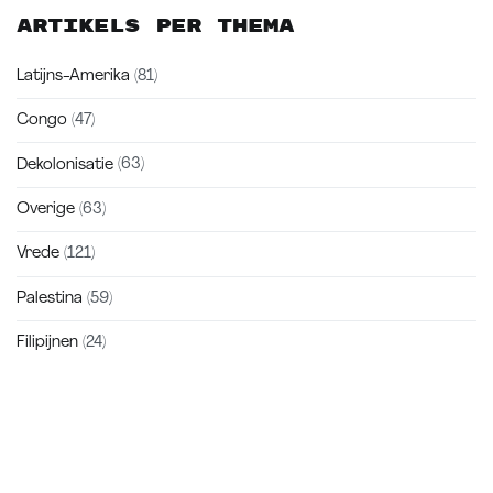
Artikels per thema
Latijns-Amerika
(81)
Congo
(47)
Dekolonisatie
(63)
Overige
(63)
Vrede
(121)
Palestina
(59)
Filipijnen
(24)
Zakra is a modern multipurpose theme that comes with 10+