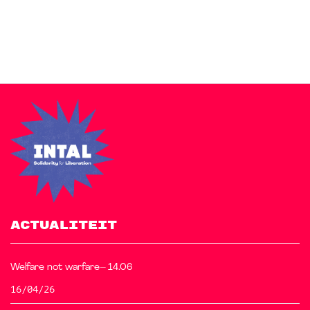
free starter sites to make your site beautiful and professional.
ACTUALITEIT
Welfare not warfare– 14.06
16/04/26