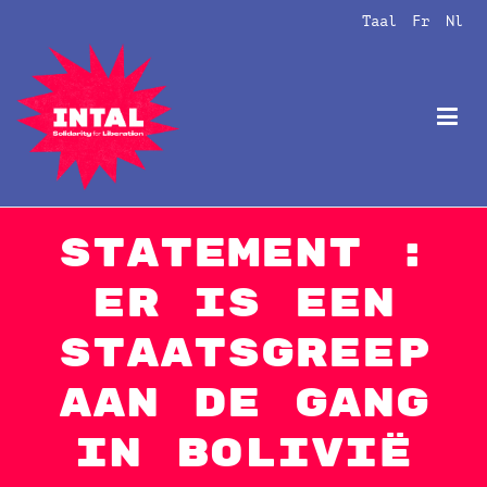
Naar
Taal
Fr
Nl
de
inhoud
springen
Intal
Globalize Solidarity!
STATEMENT :
Er is een
staatsgreep
aan de gang
in Bolivië