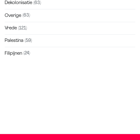
Dekolonisatie
(63)
Overige
(63)
Vrede
(121)
Palestina
(59)
Filipijnen
(24)
Zakra is a modern multipurpose theme that comes with 10+
free starter sites to make your site beautiful and professional.