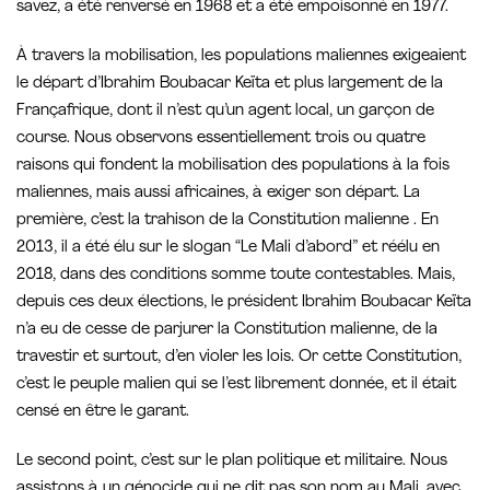
savez, a été renversé en 1968 et a été empoisonné en 1977.
À travers la mobilisation, les populations maliennes exigeaient
le départ d’Ibrahim Boubacar Keïta et plus largement de la
Françafrique, dont il n’est qu’un agent local, un garçon de
course. Nous observons essentiellement trois ou quatre
raisons qui fondent la mobilisation des populations à la fois
maliennes, mais aussi africaines, à exiger son départ. La
première, c’est la trahison de la Constitution malienne . En
2013, il a été élu sur le slogan “Le Mali d’abord” et réélu en
2018, dans des conditions somme toute contestables. Mais,
depuis ces deux élections, le président Ibrahim Boubacar Keïta
n’a eu de cesse de parjurer la Constitution malienne, de la
travestir et surtout, d’en violer les lois. Or cette Constitution,
c’est le peuple malien qui se l’est librement donnée, et il était
censé en être le garant.
Le second point, c’est sur le plan politique et militaire. Nous
assistons à un génocide qui ne dit pas son nom au Mali, avec