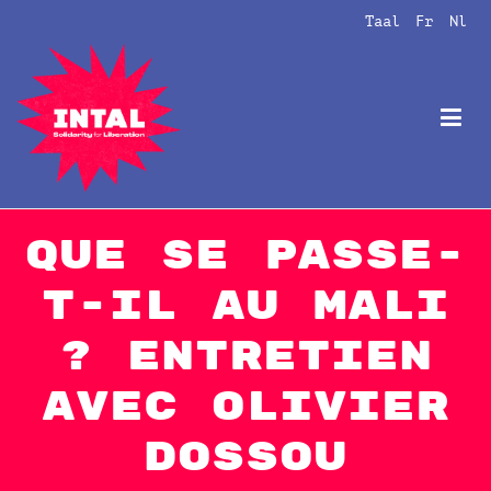
Naar
Taal
Fr
Nl
de
inhoud
springen
Intal
Globalize Solidarity!
Que se passe-
t-il au Mali
? Entretien
avec Olivier
DOSSOU