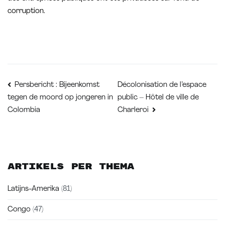
corruption.
Bericht
Décolonisation de l’espace
Persbericht : Bijeenkomst
public – Hôtel de ville de
tegen de moord op jongeren in
navigatie
Colombia
Charleroi
Artikels per thema
Latijns-Amerika
(81)
Congo
(47)