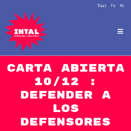
Naar
Taal
Fr
Nl
de
inhoud
springen
Intal
Globalize Solidarity!
Carta abierta
10/12 :
Defender a
los
defensores