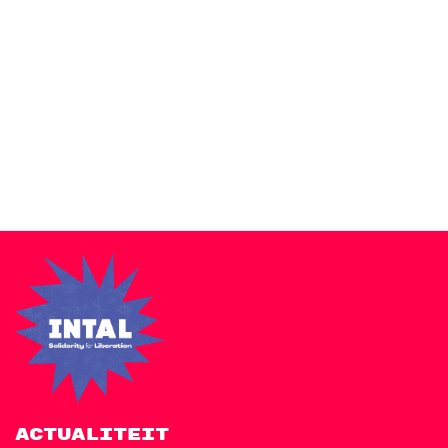
Zakra is a modern multipurpose theme that comes with 10+
free starter sites to make your site beautiful and professional.
ACTUALITEIT