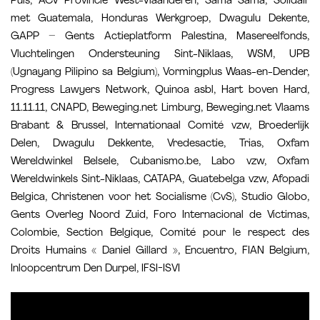
Puls, ACV Provincie West-Vlaanderen, Sama Sama, Solidair
met Guatemala, Honduras Werkgroep, Dwagulu Dekente,
GAPP – Gents Actieplatform Palestina, Masereelfonds,
Vluchtelingen Ondersteuning Sint-Niklaas, WSM, UPB
(Ugnayang Pilipino sa Belgium), Vormingplus Waas-en-Dender,
Progress Lawyers Network, Quinoa asbl, Hart boven Hard,
11.11.11, CNAPD, Beweging.net Limburg, Beweging.net Vlaams
Brabant & Brussel, Internationaal Comité vzw, Broederlijk
Delen, Dwagulu Dekkente, Vredesactie, Trias, Oxfam
Wereldwinkel Belsele, Cubanismo.be, Labo vzw, Oxfam
Wereldwinkels Sint-Niklaas, CATAPA, Guatebelga vzw, Afopadi
Belgica, Christenen voor het Socialisme (CvS), Studio Globo,
Gents Overleg Noord Zuid, Foro Internacional de Víctimas,
Colombie, Section Belgique, Comité pour le respect des
Droits Humains « Daniel Gillard », Encuentro, FIAN Belgium,
Inloopcentrum Den Durpel, IFSI-ISVI