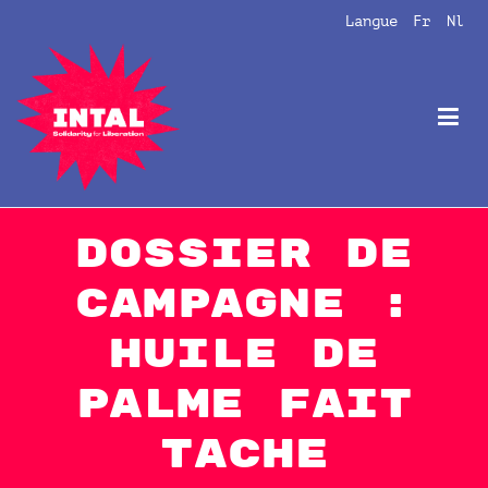
Aller
Langue
Fr
Nl
au
contenu
Intal
Globalize Solidarity!
Dossier de
campagne :
Huile de
palme fait
tache