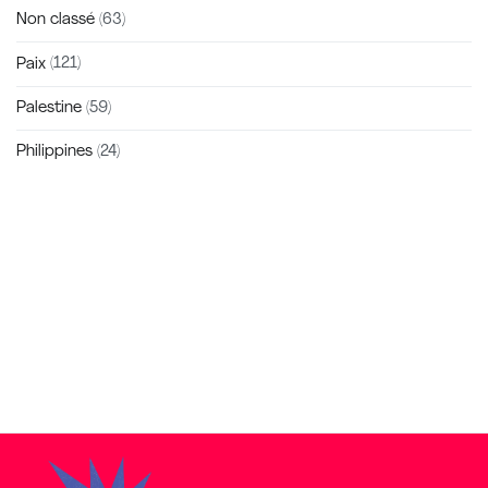
Non classé
(63)
Paix
(121)
Palestine
(59)
Philippines
(24)
Zakra is a modern multipurpose theme that comes with 10+
free starter sites to make your site beautiful and professional.