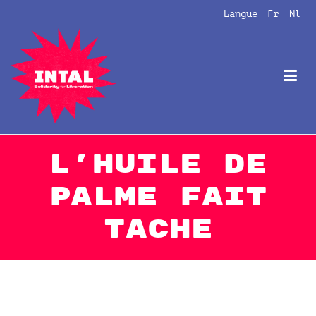
Aller
Langue
Fr
Nl
au
contenu
Intal
Globalize Solidarity!
L’huile de
palme fait
tache