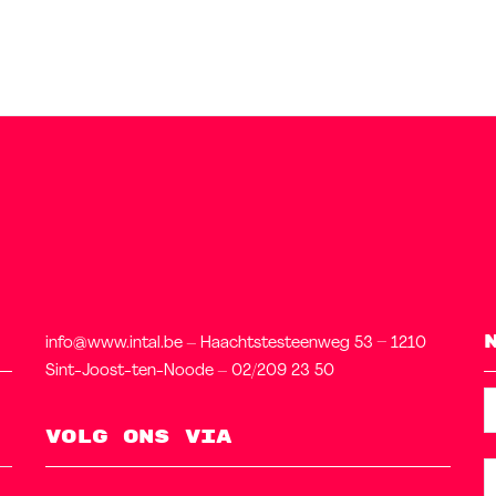
info@www.intal.be – Haachtstesteenweg 53 – 1210
Sint-Joost-ten-Noode – 02/209 23 50
Volg ons via