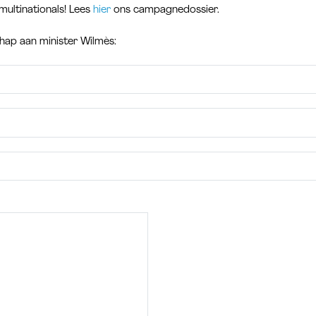
multinationals! Lees
hier
ons campagnedossier.
chap aan minister Wilmès: