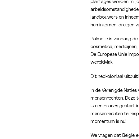
plantages worden miljo
arbeidsomstandigheden z
landbouwers en inheem
hun inkomen, dreigen va
Palmolie is vandaag de
cosmetica, medicijnen,
De Europese Unie impor
wereldvlak.
Dit neokoloniaal uitbu
In de Verenigde Naties
mensenrechten. Deze tek
is een proces gestart i
mensenrechten te respe
momentum is nu!
We vragen dat België ee