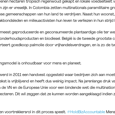
enen hectaren tropisch regenwoud gekapt en lokale voedselteelt 
ijn er vreselijk. In Colombia zetten multinationals paramilitaire g
se gemeenschappen van hun land te verdrijven. Naast hun woonst,
kbondsleden en milieuactivisten hun leven te verliezen in hun strijd 
 meest geproduceerde en geconsumeerde plantaardige olie ter werel
 onderhoudsproducten en biodiesel. België is de tweede grootste 
teert goedkoop palmolie door vrijhandelsverdragen, en is zo de 
itingsmodel is onhoudbaar voor mens en planeet.
 werd in 2011 een handvest opgesteld waar bedrijven zich aan moe
st is vrijblijvend en heeft dus weinig impact. Na jarenlange druk 
n de VN en de Europese Unie voor een bindende wet die multinationa
cteren. Dit wil zeggen dat ze kunnen worden aangeklaagd indien ze
n voortrekkersrol in dit proces speelt.
#HoldBizAccountable
Mense