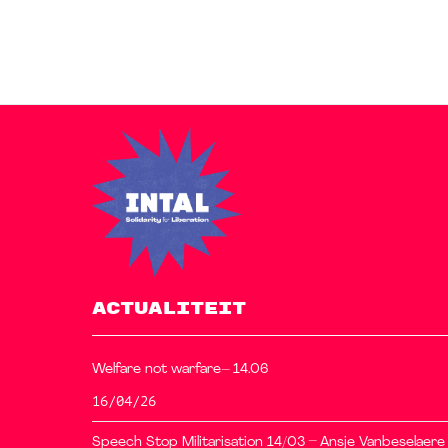
ACTUALITEIT
Welfare not warfare– 14.06
16/04/26
Speech Stop Militarisation 14/03 – Ansje Vanbeselaere