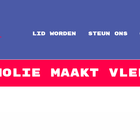
LID WORDEN
steun ons
Intal
Globalize Solidarity!
molie maakt vle