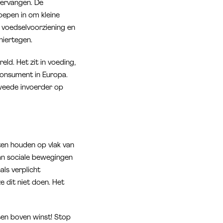
vervangen. De
roepen in om kleine
 voedselvoorziening en
hiertegen.
d. Het zit in voeding,
consument in Europa.
tweede invoerder op
ten houden op vlak van
van sociale bewegingen
ls verplicht
 dit niet doen. Het
n boven winst! Stop