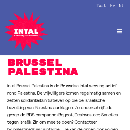
Taal
Fr
Nl
Intal
Globalize Solidarity!
Brussel
Palestina
intal Brussel Palestina is de Brusselse intal werking actief
rond Palestina. De vrijwilligers komen regelmatig samen en
zetten solidariteitsinitiatieven op die de Israëlische
bezetting van Palestina aanklagen. Zo onderschrijft de
groep de BDS campagne (Boycot, Desinvesteer, Sancties
tegen Israël). Zin om mee te doen? Contacteer
bxl.palestine@www.intal.be
– Je kan de groep ook volgen