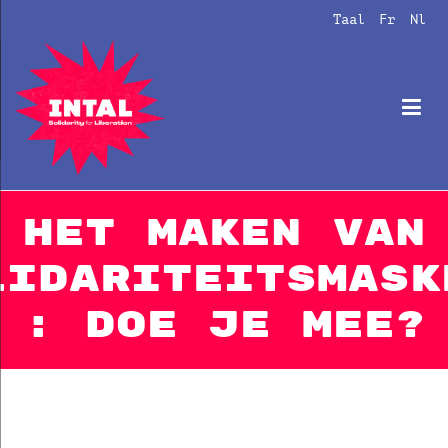
Naar
Taal
Fr
Nl
de
inhoud
springen
Intal
Globalize Solidarity!
Het maken van
lidariteitsmask
: doe je mee?