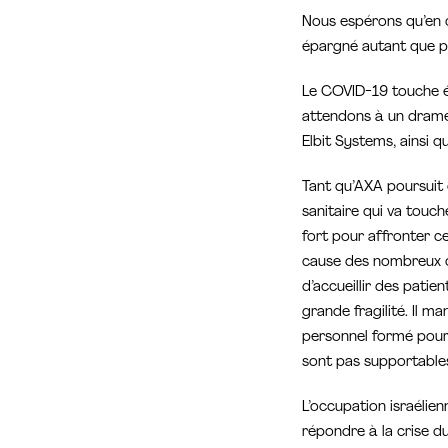
Nous espérons qu’en c
épargné autant que pos
Le COVID-19 touche ég
attendons à un drame 
Elbit Systems, ainsi 
Tant qu’AXA poursuit 
sanitaire qui va touc
fort pour affronter c
cause des nombreux ch
d’accueillir des patie
grande fragilité. Il m
personnel formé pour a
sont pas supportables
L’occupation israélie
répondre à la crise d