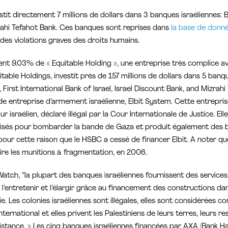
tit directement 7 millions de dollars dans 3 banques israéliennes: B
rahi Tefahot Bank. Ces banques sont reprises dans
la base de donné
es violations graves des droits humains.
 9.03% de « Equitable Holding », une entreprise très complice av
quitable Holdings, investit près de 157 millions de dollars dans 5 banq
First International Bank of Israel, Israel Discount Bank, and Mizrahi 
de entreprise d’armement israélienne, Elbit System. Cette entreprise
r israélien, déclaré illégal par la Cour Internationale de Justice. Ell
ilisés pour bombarder la bande de Gaza et produit également des
our cette raison que le HSBC a cessé de financer Elbit. A noter que
ire les munitions à fragmentation, en 2006.
tch, “la plupart des banques israéliennes fournissent des services 
à l’entretenir et l’élargir grâce au financement des constructions dan
e. Les colonies israéliennes sont illégales, elles sont considérées
nternational et elles privent les Palestiniens de leurs terres, leurs r
stance. » Les cinq banques israéliennes financées par AXA (Bank H