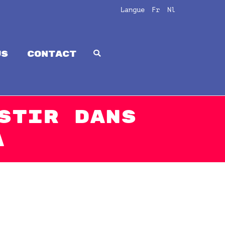
Langue
Fr
Nl
us
CONTACT
stir dans
A