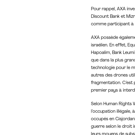
Pour rappel, AXA inves
Discount Bank et Miz
comme participant à d
AXA possède également
israélien. En effet, E
Hapoalim, Bank Leumi, 
que dans la plus gran
technologie pour le mu
autres des drones ut
fragmentation. C’est p
premier pays à interd
Selon Human Rights Wa
l’occupation illégale, 
occupés en Cisjordani
guerre selon le droit i
leurs moyens de subsi