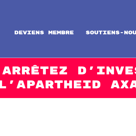
Deviens membre
soutiens-no
ntal
alize Solidarity!
 Arrêtez d’inve
l’apartheid AX