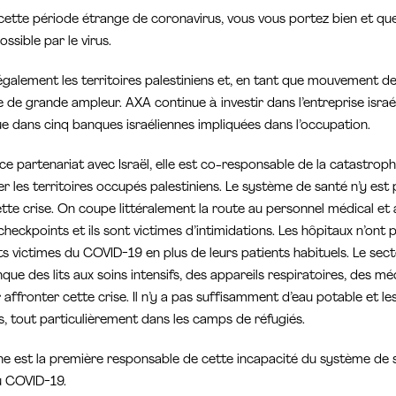
ette période étrange de coronavirus, vous vous portez bien et que
sible par le virus.
alement les territoires palestiniens et, en tant que mouvement de 
de grande ampleur. AXA continue à investir dans l’entreprise isra
que dans cinq banques israéliennes impliquées dans l’occupation.
ce partenariat avec Israël, elle est co-responsable de la catastrop
her les territoires occupés palestiniens. Le système de santé n’y es
ette crise. On coupe littéralement la route au personnel médical e
eckpoints et ils sont victimes d’intimidations. Les hôpitaux n’ont p
nts victimes du COVID-19 en plus de leurs patients habituels. Le sect
anque des lits aux soins intensifs, des appareils respiratoires, des 
ffronter cette crise. Il n’y a pas suffisamment d’eau potable et le
, tout particulièrement dans les camps de réfugiés.
nne est la première responsable de cette incapacité du système de s
u COVID-19.